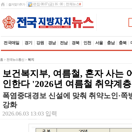
편집 08.07 (금) 16 : 00
전체뉴스
0
즐겨찾기추가
전국매일
경기
강원
경남
전남
경북
인천
서울
충남
충북
홈
>
전국뉴스통신
>
복지
보건복지부, 여름철, 혼자 사는 
인한다 '2026년 여름철 취약계
폭염중대경보 신설에 맞춰 취약노인·쪽방
강화
2026.06.03 13:03 입력