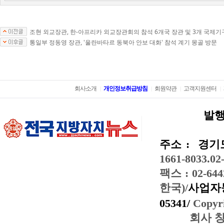
조현 외교장관, 한-아프리카 외교장관회의 참석 6개국 장관 및 3개 국제
통일부 정동영 장관, '울란바타르 동북아 안보 대화' 참석 계기 몽골 방문
회사소개
개인정보취급방침
회원약관
고객지원센터
|
|
|
|
발행
주소 :
경기도
1661-8033.02
팩스 : 02-644
한국)/
사업자등
05341/
Copyri
회사 창간일: 