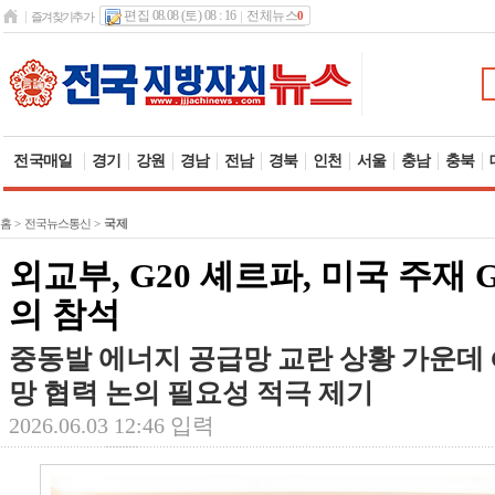
편집 08.08 (토) 08 : 16
전체뉴스
0
즐겨찾기추가
전국매일
경기
강원
경남
전남
경북
인천
서울
충남
충북
홈
>
전국뉴스통신
>
국제
외교부, G20 셰르파, 미국 주재 
의 참석
중동발 에너지 공급망 교란 상황 가운데 
망 협력 논의 필요성 적극 제기
2026.06.03 12:46 입력