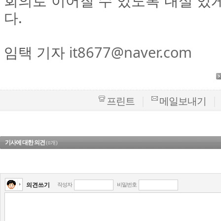
회의로 이어질 수 있도록 내실 있
다.
임택 기자
it8677@naver.com
|
|
프린트
메일보내기
기사에 대한 의견
(
개)
0
의견쓰기
작성자
비밀번호