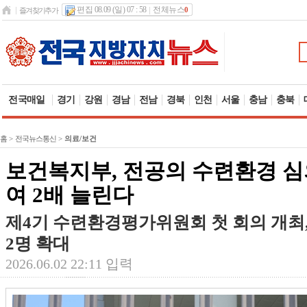
편집 08.09 (일) 07 : 58
전체뉴스
0
즐겨찾기추가
전국매일
경기
강원
경남
전남
경북
인천
서울
충남
충북
홈
>
전국뉴스통신
>
의료/보건
보건복지부, 전공의 수련환경 
여 2배 늘린다
제4기 수련환경평가위원회 첫 회의 개최
2명 확대
2026.06.02 22:11 입력