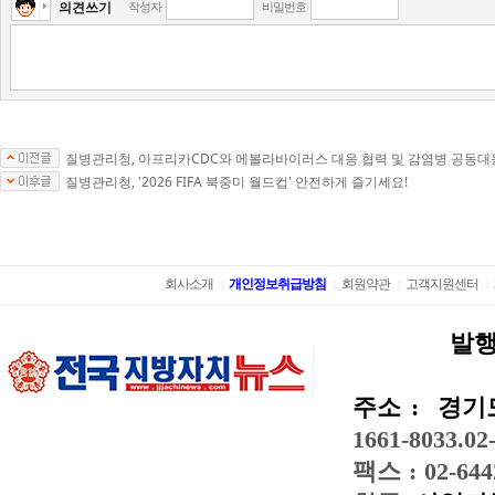
의견쓰기
작성자
비밀번호
질병관리청, 아프리카CDC와 에볼라바이러스 대응 협력 및 감염병 공동대
질병관리청, '2026 FIFA 북중미 월드컵' 안전하게 즐기세요!
회사소개
개인정보취급방침
회원약관
고객지원센터
|
|
|
|
발행
주소 :
경기도
1661-8033.02
팩스 : 02-644