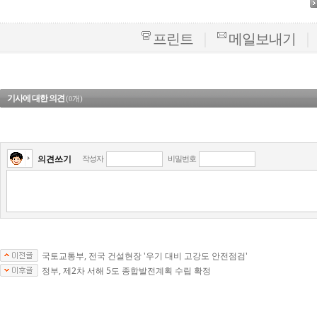
|
|
프린트
메일보내기
기사에 대한 의견
(
개)
0
의견쓰기
작성자
비밀번호
국토교통부, 전국 건설현장 '우기 대비 고강도 안전점검'
정부, 제2차 서해 5도 종합발전계획 수립 확정