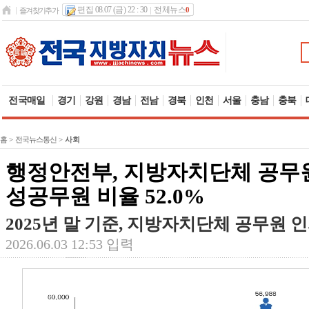
편집 08.07 (금) 22 : 30
전체뉴스
0
즐겨찾기추가
전국매일
경기
강원
경남
전남
경북
인천
서울
충남
충북
홈
>
전국뉴스통신
>
사회
행정안전부, 지방자치단체 공무원 3
성공무원 비율 52.0%
2025년 말 기준, 지방자치단체 공무원 
2026.06.03 12:53 입력