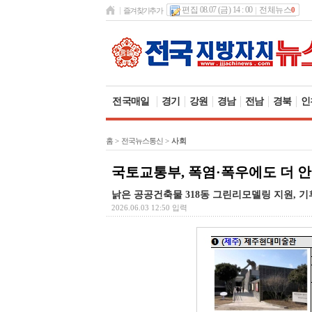
편집 08.07 (금) 14 : 00
전체뉴스
0
즐겨찾기추가
전국매일
경기
강원
경남
전남
경북
인
홈
>
전국뉴스통신
>
사회
국토교통부, 폭염·폭우에도 더 안
낡은 공공건축물 318동 그린리모델링 지원, 
2026.06.03 12:50 입력