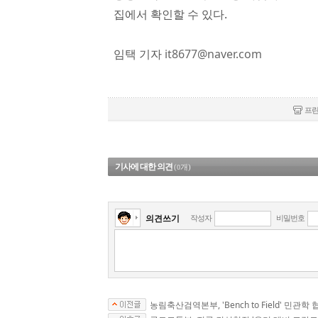
집에서 확인할 수 있다.
임택 기자
it8677@naver.com
프
기사에 대한 의견
(
개)
0
의견쓰기
작성자
비밀번호
농림축산검역본부, 'Bench to Field' 민