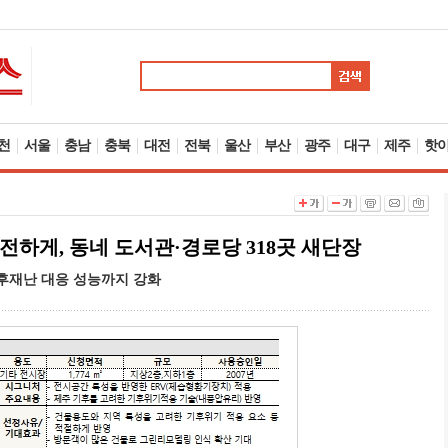
천
서울
충남
충북
대전
전북
울산
부산
광주
대구
제주
핫
전하게, 동네 도서관·경로당 318곳 새단장
기후재난 대응 성능까지 강화