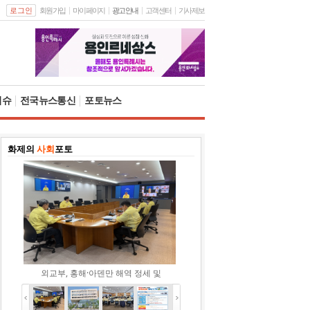
로그인
회원가입
마이페이지
광고안내
고객센터
기사제보
이슈
전국뉴스통신
포토뉴스
화제의
사회
포토
외교부, 홍해·아덴만 해역 정세 및