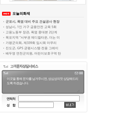
오늘의화제
군포시, 폭염 대비 주요 건설공사 현장
성남시, 1인 가구 금융안전 교육 5회
고용노동부 장관, 폭염 중대본 2단계
목포지역 "서부권 메디컬타운, 더는 미
가평군의회, 제339회 임시회 마무리
진도군, GPS 균평시스템·전용 그레이
배두영 연천군의원, 어린이보호구역 탄
연락처
성 함