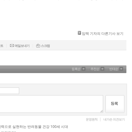
임택 기자의 다른기사 보기
|
|
린트
메일보내기
스크랩
등록순
|
추천순
|
반대순
|
운영원칙
내가쓴 의견보기
관학 협력으로 실현하는 반려동물 건강 100세 시대