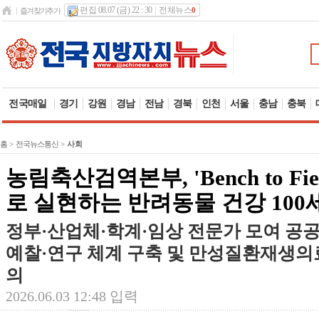
편집 08.07 (금) 22 : 30
전체뉴스
0
즐겨찾기추가
전국매일
경기
강원
경남
전남
경북
인천
서울
충남
충북
홈
>
전국뉴스통신
>
사회
농림축산검역본부, 'Bench to Fi
로 실현하는 반려동물 건강 100
정부·산업체·학계·임상 전문가 모여 공
예찰·연구 체계 구축 및 만성질환재생의료
의
2026.06.03 12:48 입력