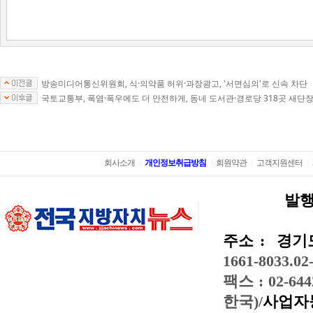
방송미디어통신위원회, 식·의약품 허위·과장광고, '서면심의'로 신속 차단
국토교통부, 폭염·폭우에도 더 안전하게, 동네 도서관·경로당 318곳 새단
회사소개
개인정보취급방침
회원약관
고객지원센터
|
|
|
|
발행
주소 :
경기도
1661-8033.02
팩스 : 02-644
한국)/
사업자등