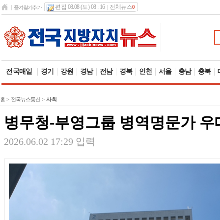
편집 08.08 (토) 08 : 16
전체뉴스
0
즐겨찾기추가
전국매일
경기
강원
경남
전남
경북
인천
서울
충남
충북
홈
>
전국뉴스통신
>
사회
병무청-부영그룹 병역명문가 우
2026.06.02 17:29 입력