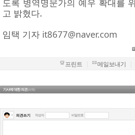
도록 병역명문가의 예우 확대를 위
고 밝혔다.
임택 기자
it8677@naver.com
|
|
프린트
메일보내기
기사에 대한 의견
(
개)
0
의견쓰기
작성자
비밀번호