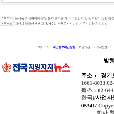
농식품부 식량정책실장, 본격 휴가철 대비 국경검역 및 방역관리 상황 점
김민재 행정안전부 차관, 제9회 전국동시지방선거 준비상황 현장점검
회사소개
개인정보취급방침
회원약관
고객지원센터
|
|
|
|
발행
주소 :
경기도
1661-8033.02
팩스 : 02-644
한국)/
사업자등
05341/
Copyri
회사 창간일: 