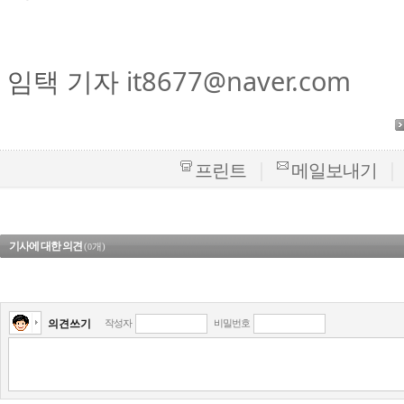
임택 기자
it8677@naver.com
|
|
프린트
메일보내기
기사에 대한 의견
(
개)
0
의견쓰기
작성자
비밀번호