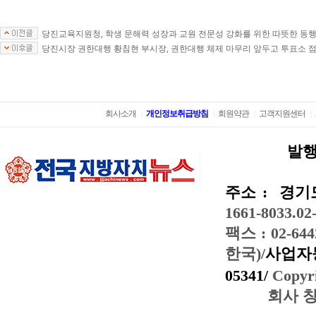
당진교육지원청, 학생 문해력 성장과 교원 전문성 강화를 위한 따뜻한 동행
당진시장 권한대행 황침현 부시장, 권한대행 체제 마무리 앞두고 투표소 
회사소개
개인정보취급방침
회원약관
고객지원센터
|
|
|
|
발행
주소 :
경기도
1661-8033.02
팩스 : 02-644
한국)/
사업자등
05341/
Copyri
회사 창간일: 