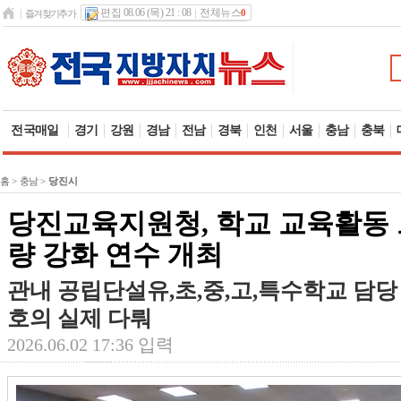
편집 08.06 (목) 21 : 08
전체뉴스
0
즐겨찾기추가
전국매일
경기
강원
경남
전남
경북
인천
서울
충남
충북
홈
>
충남
>
당진시
당진교육지원청, 학교 교육활동
량 강화 연수 개최
관내 공립단설유,초,중,고,특수학교 담당
호의 실제 다뤄
2026.06.02 17:36 입력