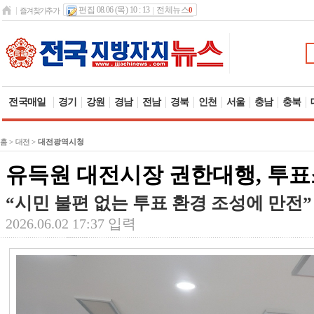
편집 08.06 (목) 10 : 13
전체뉴스
0
즐겨찾기추가
전국매일
경기
강원
경남
전남
경북
인천
서울
충남
충북
홈
>
대전
>
대전광역시청
유득원 대전시장 권한대행, 투표
“시민 불편 없는 투표 환경 조성에 만전”
2026.06.02 17:37 입력