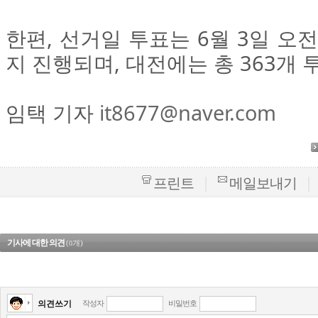
한편, 선거일 투표는 6월 3일 오
지 진행되며, 대전에는 총 363개
임택 기자
it8677@naver.com
|
|
프린트
메일보내기
기사에 대한 의견
(
개)
0
의견쓰기
작성자
비밀번호