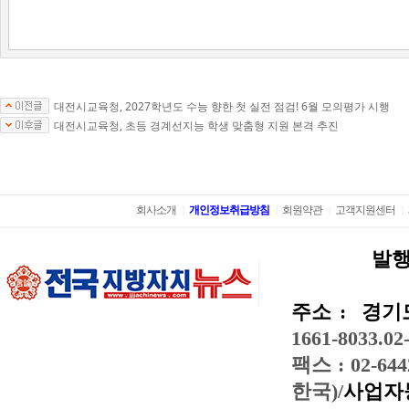
대전시교육청, 2027학년도 수능 향한 첫 실전 점검! 6월 모의평가 시행
대전시교육청, 초등 경계선지능 학생 맞춤형 지원 본격 추진
회사소개
개인정보취급방침
회원약관
고객지원센터
|
|
|
|
발행
주소 :
경기도
1661-8033.02
팩스 : 02-644
한국)/
사업자등