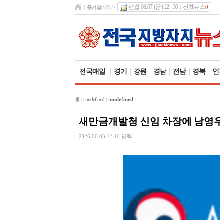
편집 08.07 (금) 22 : 30
전체뉴스
0
즐겨찾기추가
전국매일
경기
강원
경남
전남
경북
인
홈
>
undefined
>
undefined
새만금개발청 신임 차장에 남영
2026.06.03 12:46 입력