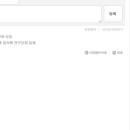
|
운영원칙
내가쓴 의견보기
단체 선정
에 장석복 연구단장 임명
|
이전페이지로
위로