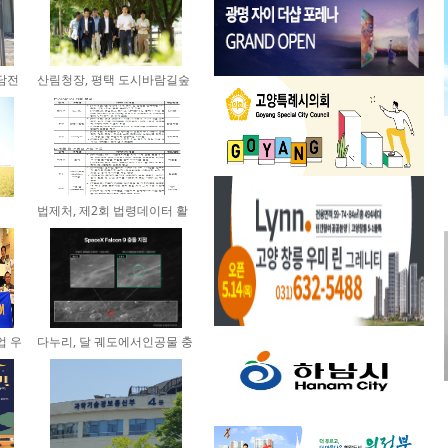
담전
산림청장, 평택 도시바람길숲
찾...
법제처, 제2회 법령데이터 활
용 ...
업 우
다누리, 달 궤도에서인공물 충
돌...