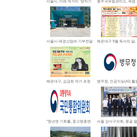
서울시, 미래 먹거리 '양자기
충주국유림관리소, 폭염
술'...
을 ...
서울시-애경산업㈜ 기부전달
해운대구 9월 독서의 달,
식, ...
관...
해운대구, 김금희 작가 초청
병무청, 인공지능(AI) 
북...
업...
“청년엔 기회를, 중고령층엔
서울 강서구의회, 몽골 
안...
의...