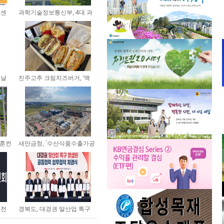
지센
과학기술정보통신부, 4대 과
학기...
 날
진주고추 크림치즈버거, ‘맥
도...
보훈컨
새만금청, `수산식품수출가공
종...
원전
경북도, 대경권 말산업 특구
활...