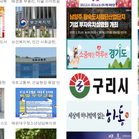
 극복
배경훈 부총리, 서울 스마트쉼
센...
 도서
보건복지부, 민간 사회공헌,
필...
활용한
국토교통부, 건설현장 폭염 안
전...
웁스도
해운대구청소년상담복지센
터, ‘...