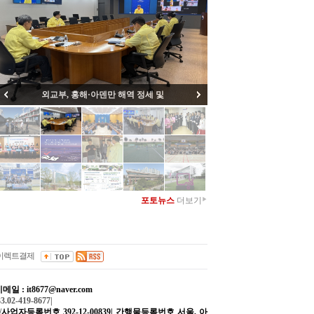
이재명 대통령, 제42차 수석보좌관회
포토뉴스
더보기
▶
이렉트결제
메일 : it8677@naver.com
.02-419-8677|
/
사업자등록번호 392-12-00839|
간행물등록번호 서울, 아