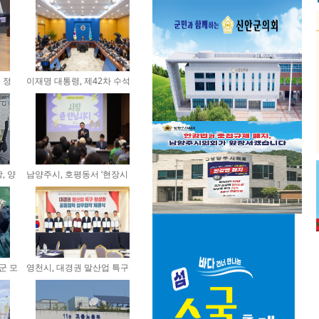
 정
이재명 대통령, 제42차 수석
보좌...
, 양
남양주시, 호평동서 ‘현장시
장...
군 모
영천시, 대경권 말산업 특구
활...