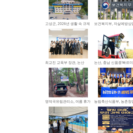
고성군, 2026년 생활 속 규제
보건복지부, 자살예방상
공...
화 1...
최교진 교육부 장관, 논산
논산, 충남 신품종‘빠르미
‘온...
2’첫...
영덕국유림관리소, 여름 휴가
농림축산식품부, 농촌창
철 ...
수...