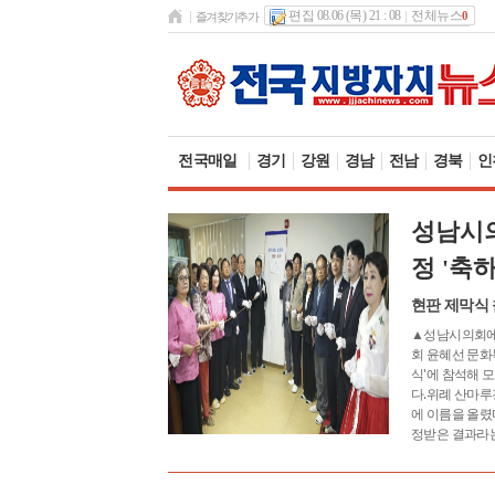
편집 08.06 (목) 21 : 08
전체뉴스
0
즐겨찾기추가
전국매일
경기
강원
경남
전남
경북
인
성남시의
정 '축하
현판 제막식 
▲성남시의회에
회 윤혜선 문화
식'에 참석해 
다.위례 산마루
에 이름을 올렸
정받은 결과라는 