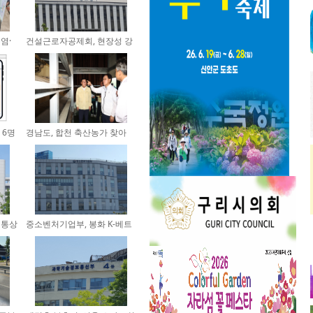
염·
건설근로자공제회, 현장성 강
화...
 6명
경남도, 합천 축산농가 찾아
폭...
 통상
중소벤처기업부, 봉화 K-베트
남 ...