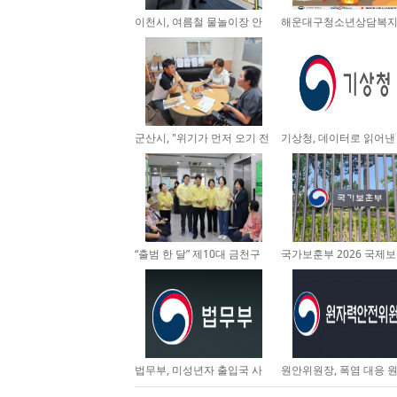
이천시, 여름철 물놀이장 안
해운대구청소년상담복
전점...
터, 인...
군산시, "위기가 먼저 오기 전
기상청, 데이터로 읽어낸
에...
씨, ...
“출범 한 달” 제10대 금천구
국가보훈부 2026 국제
의...
퍼런...
법무부, 미성년자 출입국 사
원안위원장, 폭염 대응 
실 ...
현...