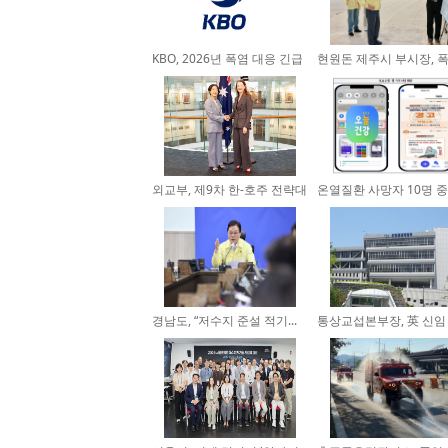
KBO, 2026년 폭염 대응 긴급
현원돈 제주시 부시장, 폭
실행...
가...
외교부, 제9차 한-호주 전략대
온열질환 사망자 10명 중
화...
초...
경남도, “저수지 준설 적기...
통상교섭본부장, 英 신임
...
장...