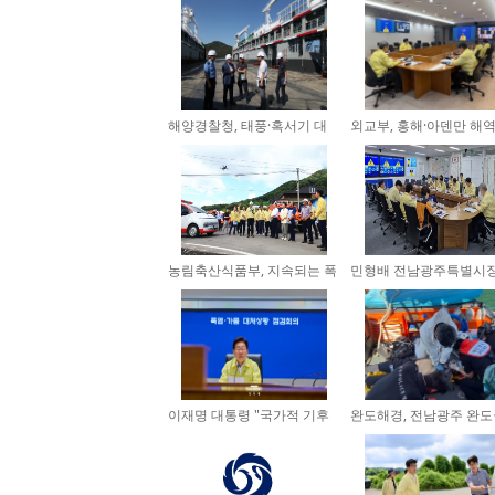
해양경찰청, 태풍·혹서기 대
외교부, 홍해·아덴만 해역
비 ...
세...
농림축산식품부, 지속되는 폭
민형배 전남광주특별시장
염...
식...
이재명 대통령 "국가적 기후
완도해경, 전남광주 완도
재...
황...