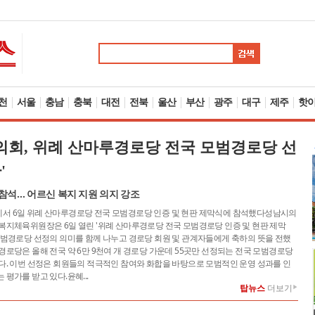
천
서울
충남
충북
대전
전북
울산
부산
광주
대구
제주
핫
회, 위례 산마루경로당 전국 모범경로당 선
'
참석… 어르신 복지 지원 의지 강조
서 6일 위례 산마루경로당 전국 모범경로당 인증 및 현판 제막식에 참석했다성남시의
복지체육위원장은 6일 열린 '위례 산마루경로당 전국 모범경로당 인증 및 현판 제막
모범경로당 선정의 의미를 함께 나누고 경로당 회원 및 관계자들에게 축하의 뜻을 전했
경로당은 올해 전국 약 6만 9천여 개 경로당 가운데 55곳만 선정되는 전국 모범경로당
다. 이번 선정은 회원들의 적극적인 참여와 화합을 바탕으로 모범적인 운영 성과를 인
평가를 받고 있다.윤혜...
탑뉴스
더보기
▶