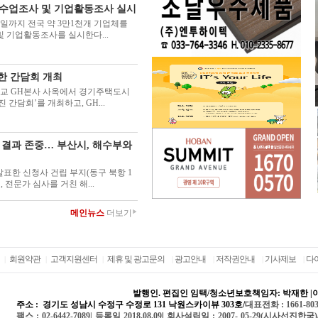
 운수업조사 및 기업활동조사 실시
7일까지 전국 약 3만1천개 기업체를
및 기업활동조사를 실시한다...
위한 간담회 개최
 광교 GH본사 사옥에서 경기주택도시
진 간담회’를 개최하고, GH...
 결과 존중… 부산시, 해수부와
표한 신청사 건립 부지(동구 북항 1
 전문가 심사를 거친 해...
메인뉴스
더보기
▶
회원약관
고객지원센터
제휴 및 광고문의
광고안내
저작권안내
기사제보
다
|
|
|
|
|
|
|
발행인. 편집인 임택
/
청소년보호책임자: 박재한 |
이
주소 :
경기도 성남시 수정구 수정로 131 낙원스카이뷰 303호
/
대표전화 : 1661-8033
팩스 : 02-6442-7089|
등록일 2018.08.09
|
회사설립일
: 2007- 05-29(시사선진한국)